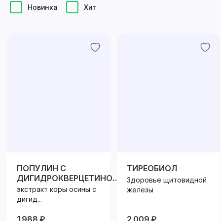
Новинка
Хит
ПОПУЛИН С
ТИРЕОБИОЛ
ДИГИДРОКВЕРЦЕТИНОМ
Здоровье щитовидной
75
экстракт коры осины с
железы
дигид...
1 988 ₽
2 009 ₽