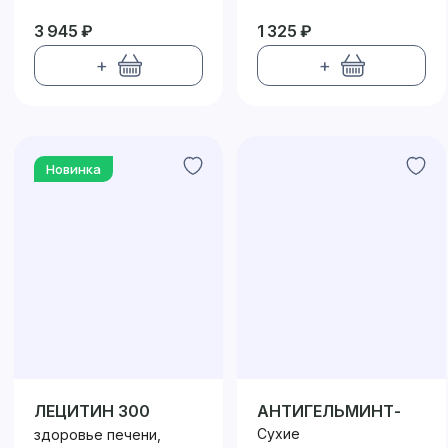
ВИТАМИНАМИ Е И
Д3
3 945 ₽
1 325 ₽
+
+
Новинка
ЛЕЦИТИН 300
АНТИГЕЛЬМИНТ-
БИО
Сухие
здоровье печени,