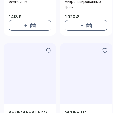
микронизированные
мозга и не...
гри...
1 418 ₽
1 020 ₽
+
+
АНДРОГЕНАТ БИО
ЭСОБЕЛ С