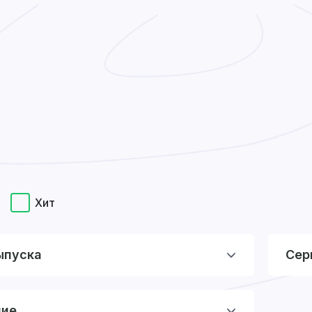
Хит
ыпуска
Сер
ние