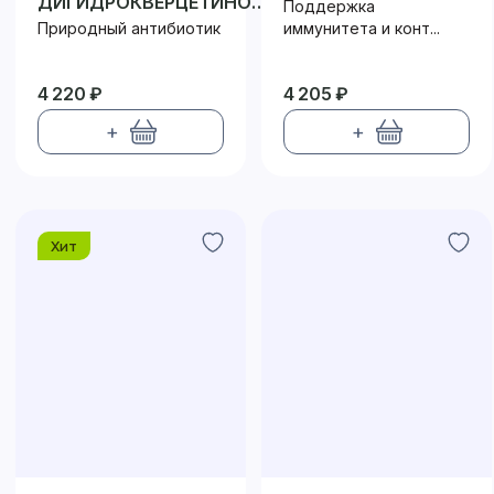
ДИГИДРОКВЕРЦЕТИНОМ
Поддержка
200
Природный антибиотик
иммунитета и конт...
4 220 ₽
4 205 ₽
+
+
Хит