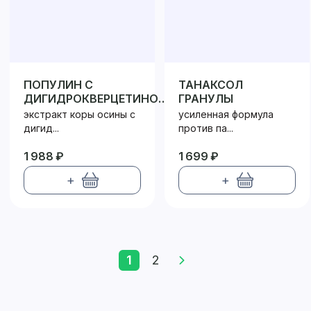
ПОПУЛИН С
ТАНАКСОЛ
ДИГИДРОКВЕРЦЕТИНОМ
ГРАНУЛЫ
75
экстракт коры осины с
усиленная формула
дигид...
против па...
1 988 ₽
1 699 ₽
+
+
1
2