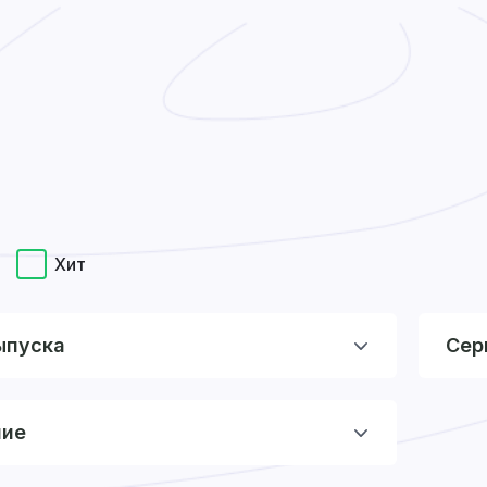
Хит
ыпуска
Сер
ние