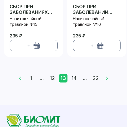
СБОР ПРИ
СБОР ПРИ
ЗАБОЛЕВАНИЯХ
ЗАБОЛЕВАНИИ
ОРГАНОВ ДЫХАНИЯ
ОРГАНОВ ДЫХАНИЯ
Напиток чайный
Напиток чайный
ОТХАРКИВАЮЩИЙ
(ПРИ СУХОМ
травяной №15
травяной №16
КАШЛЕ)
235 ₽
235 ₽
+
+
1
...
12
13
14
...
22