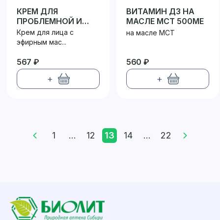
КРЕМ ДЛЯ
ВИТАМИН Д3 НА
ПРОБЛЕМНОЙ И
МАСЛЕ МСТ 500МЕ
КОМБИНИРОВАННОЙ
Крем для лица с
на масле МСТ
КОЖИ
эфирным мас...
567 ₽
560 ₽
+
+
1
...
12
13
14
...
22