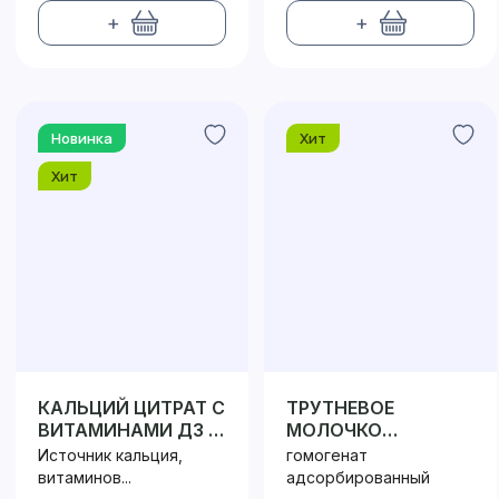
+
+
Новинка
Хит
Хит
КАЛЬЦИЙ ЦИТРАТ С
ТРУТНЕВОЕ
ВИТАМИНАМИ Д3 и
МОЛОЧКО
С
АЛТАЙСКОЕ
Источник кальция,
гомогенат
витаминов...
адсорбированный