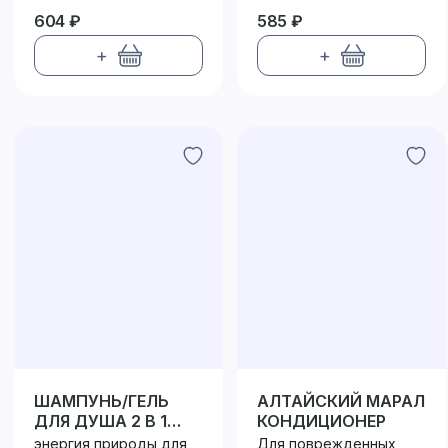
604 ₽
585 ₽
+
+
ШАМПУНЬ/ГЕЛЬ
АЛТАЙСКИЙ МАРАЛ
ДЛЯ ДУША 2 В 1
КОНДИЦИОНЕР
МУЖСКОЙ
энергия природы для
Для поврежденных