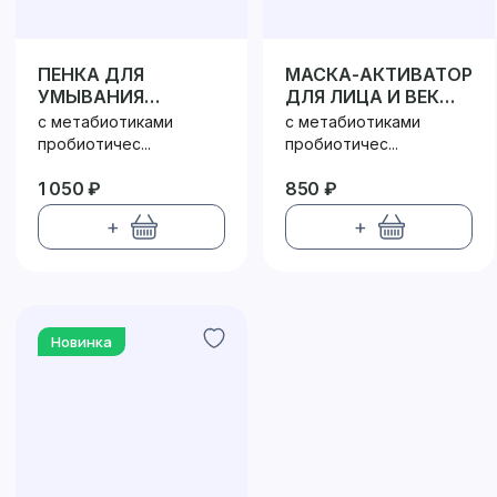
ПЕНКА ДЛЯ
МАСКА-АКТИВАТОР
УМЫВАНИЯ
ДЛЯ ЛИЦА И ВЕК
ПРОБИОТИК /
ПРОБИОТИК /
с метабиотиками
с метабиотиками
PROBIOTIC
PROBIOTIC
пробиотичес...
пробиотичес...
1 050 ₽
850 ₽
+
+
Новинка