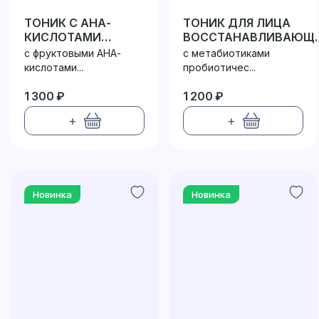
ТОНИК С АНА-
ТОНИК ДЛЯ ЛИЦА
КИСЛОТАМИ
ВОССТАНАВЛИВАЮЩ
ПРОБИОТИК /
ПРОБИОТИК / PROBIOT
с фруктовыми АНА-
с метабиотиками
PROBIOTIC
кислотами...
пробиотичес...
1 300 ₽
1 200 ₽
+
+
Новинка
Новинка