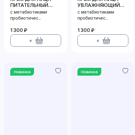
ПИТАТЕЛЬНЫЙ
УВЛАЖНЯЮЩИЙ
ПРОБИОТИК /
ПРОБИОТИК /
с метабиотиками
с метабиотиками
PROBIOTIC
PROBIOTIC
пробиотичес...
пробиотичес...
1 300 ₽
1 300 ₽
+
+
Новинка
Новинка