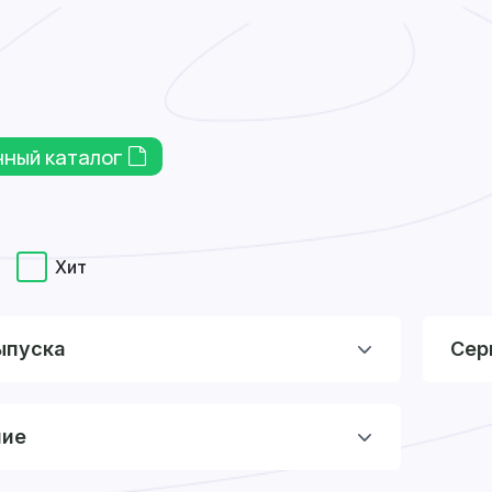
нный каталог
Хит
ыпуска
Сер
ние