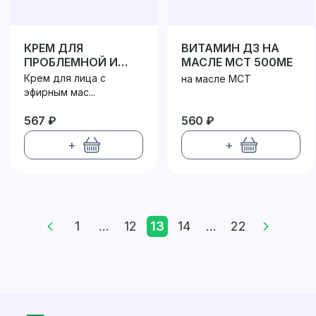
КРЕМ ДЛЯ
ВИТАМИН Д3 НА
ПРОБЛЕМНОЙ И
МАСЛЕ МСТ 500МЕ
КОМБИНИРОВАННОЙ
Крем для лица с
на масле МСТ
КОЖИ
эфирным мас...
567 ₽
560 ₽
+
+
1
...
12
13
14
...
22