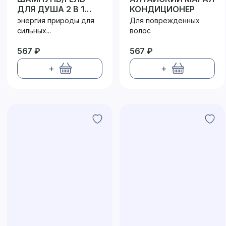
ДЛЯ ДУША 2 В 1
КОНДИЦИОНЕР
МУЖСКОЙ
энергия природы для
Для поврежденных
сильных...
волос
567 ₽
567 ₽
+
+