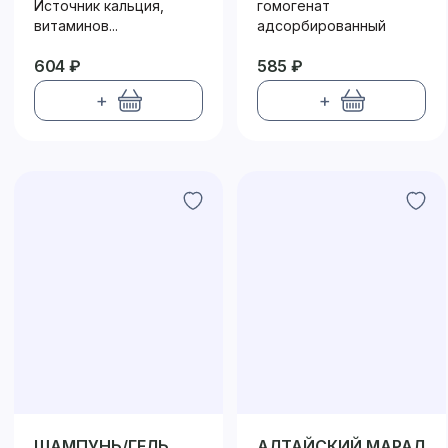
С
АЛТАЙСКОЕ
Источник кальция,
гомогенат
витаминов...
адсорбированный
604 ₽
585 ₽
+
+
ШАМПУНЬ/ГЕЛЬ
АЛТАЙСКИЙ МАРАЛ