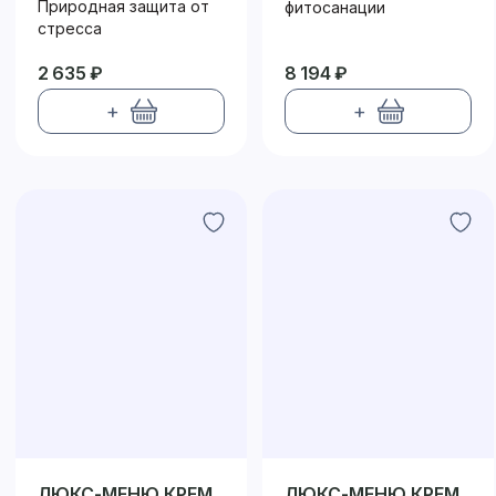
ФОРТЕ
Природная защита от
фитосанации
стресса
2 635 ₽
8 194 ₽
+
+
ЛЮКС-МЕНЮ КРЕМ
ЛЮКС-МЕНЮ КРЕМ