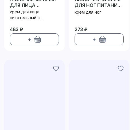
ДЛЯ ЛИЦА
ДЛЯ НОГ ПИТАНИЕ
ПИТАНИЕ И
И
крем для лица
крем для ног
СВЕЖЕСТЬ
ВОССТАНОВЛЕНИЕ
питательный с...
483 ₽
273 ₽
+
+