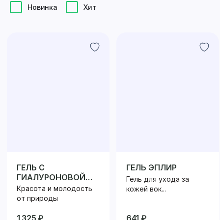
Новинка
Хит
ГЕЛЬ С
ГЕЛЬ ЭПЛИР
ГИАЛУРОНОВОЙ
Гель для ухода за
КИСЛОТОЙ,
Красота и молодость
кожей вок...
ЦИНКОМ,
от природы
ВИТАМИНАМИ Е И
Д3
1 325 ₽
641 ₽