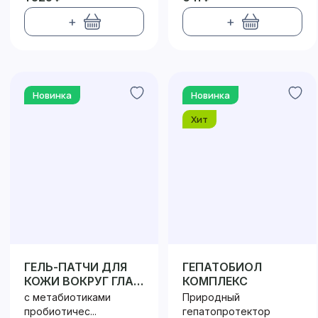
+
+
Новинка
Новинка
Хит
ГЕЛЬ-ПАТЧИ ДЛЯ
ГЕПАТОБИОЛ
КОЖИ ВОКРУГ ГЛАЗ
КОМПЛЕКС
ПРОБИОТИК /
с метабиотиками
Природный
PROBIOTIC
пробиотичес...
гепатопротектор