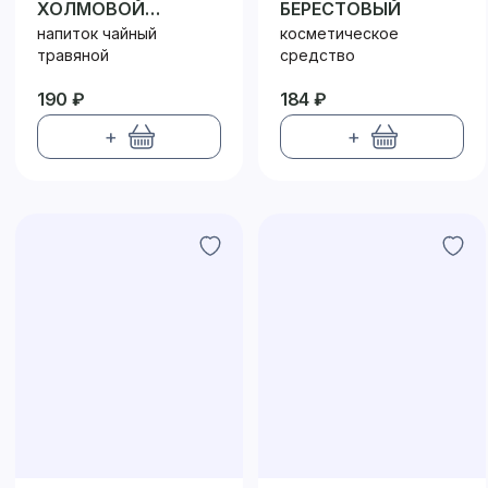
ХОЛМОВОЙ
БЕРЕСТОВЫЙ
ФИЛЬТР ПАКЕТ
напиток чайный
косметическое
№20
травяной
средство
190 ₽
184 ₽
+
+