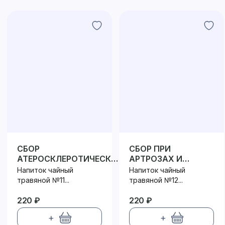
СБОР
СБОР ПРИ
АТЕРОСКЛЕРОТИЧЕСКИЙ
АРТРОЗАХ И
№11 ФИЛЬТР-ПАКЕТ
АРТРИТАХ №12
Напиток чайный
Напиток чайный
ФИЛЬТР-ПАКЕТ
травяной №11...
травяной №12...
220 ₽
220 ₽
+
+