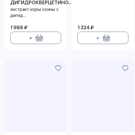
ДИГИДРОКВЕРЦЕТИНОМ
75
экстракт коры осины с
дигид...
1 988 ₽
1 324 ₽
+
+