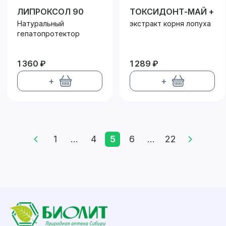
ЛИПРОКСОЛ 90
ТОКСИДОНТ-МАЙ +
Натуральный
экстракт корня лопуха
гепатопротектор
1 360 ₽
1 289 ₽
+
+
1
...
4
5
6
...
22