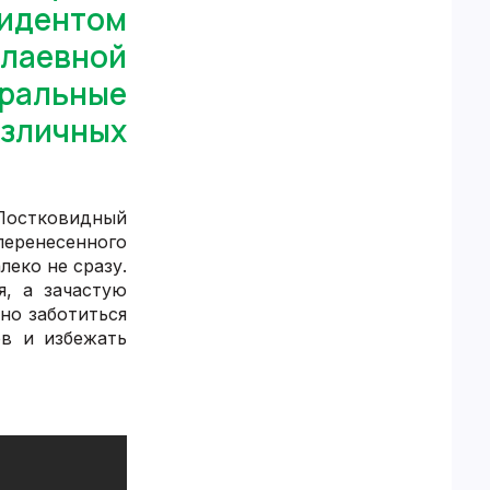
идентом
лаевной
уральные
азличных
Постковидный
еренесенного
еко не сразу.
я, а зачастую
но заботиться
в и избежать