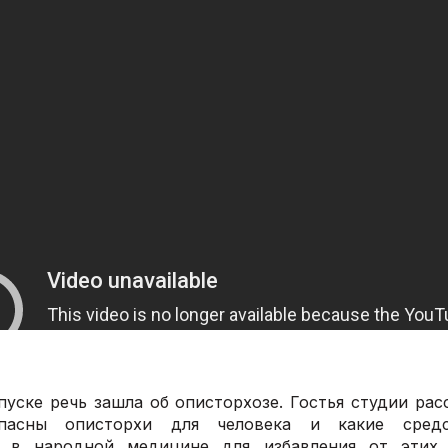
пуске речь зашла об описторхозе. Гостья студии расс
опасны описторхи для человека и какие средс
я в народной медицине для избавления от этих 