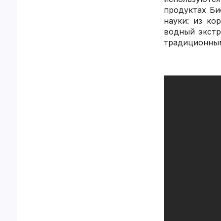
продуктах Би
науки: из ко
водный экстр
традиционным