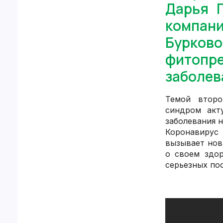
Дарья 
компан
Бурково
фитопре
заболев
Темой второ
синдром акт
заболевания 
Коронавирус 
вызывает нов
о своем здо
серьезных по