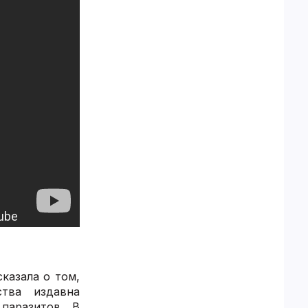
казала о том,
тва издавна
паразитов. В