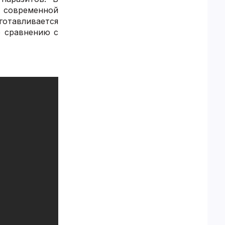
и современной
готавливается
о сравнению с