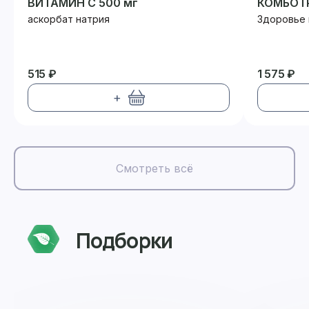
ВИТАМИН С 500 мг
КОМБОТР
аскорбат натрия
Здоровье
515 ₽
1 575 ₽
+
Смотреть всё
Подборки