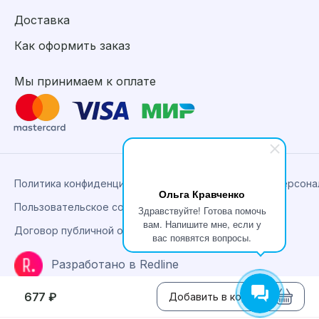
Доставка
Как оформить заказ
Мы принимаем к оплате
Политика конфиденциальности, сбора и обработки персон
Ольга Кравченко
Пользовательское соглашение
Здравствуйте! Готова помочь
вам. Напишите мне, если у
Договор публичной оферты
вас появятся вопросы.
Разработано в Redline
677 ₽
Добавить в корзину
©2026 «Биолит.ру».