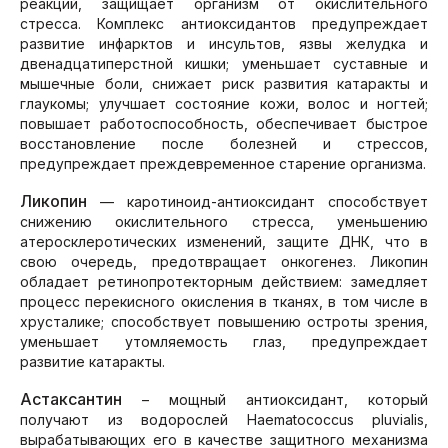
реакций, защищает организм от окислительного
стресса. Комплекс антиоксидантов предупреждает
развитие инфарктов и инсультов, язвы желудка и
двенадцатиперстной кишки; уменьшает суставные и
мышечные боли, снижает риск развития катаракты и
глаукомы; улучшает состояние кожи, волос и ногтей;
повышает работоспособность, обеспечивает быстрое
восстановление после болезней и стрессов,
предупреждает преждевременное старение организма.
Ликопин
— каротиноид-антиоксидант способствует
снижению окислительного стресса, уменьшению
атеросклеротических изменений, защите ДНК, что в
свою очередь, предотвращает онкогенез. Ликопин
обладает ретинопротекторным действием: замедляет
процесс перекисного окисления в тканях, в том числе в
хрусталике; способствует повышению остроты зрения,
уменьшает утомляемость глаз, предупреждает
развитие катаракты.
Астаксантин
– мощный антиоксидант, который
получают из водорослей Haematococcus pluvialis,
вырабатывающих его в качестве защитного механизма