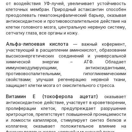
от воздействия УФ-лучей, увеличивает устойчивость
клеточных мембран. Природный астаксантин способен
преодолевать гематоэнцефалический барьер, оказывая
антиоксидантное и противовоспалительное действие на
клетки головного мозга, центральную нервную систему,
сетчатку глаза, все органы и кожу.
Альфа-липоевая кислота
— важный кофермент,
участвующий в расщеплении аминокислот, образовании
высокоэнергетических соединений и универсальной
химической энергии – АТФ. Обладает
иммуномодулирующими, антиоксидантными,
противовоспалительными, гипогликемическими
свойствами; улучшая регенерацию нервной ткани,
защищает клетки мозга от окислительного стресса.
Витамин Е (токоферола ацетат)
оказывает
антиоксидантное действие, участвует в кроветворении,
пролиферации клеток, предупреждает разрушение
эритроцитов, препятствует повышенной проницаемости
и ломкости капилляров, стимулирует синтез белков и
коллагена; оказывает положительное влияние на
функции половых желез, нервной и мышечной ткани.