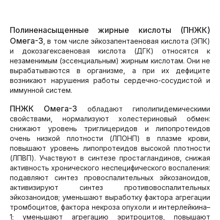
Полиненасыщенные жирные кислоты (ПНЖК)
Омега-3
, в том числе эйкозапентаеновая кислота (ЭПК)
и докозагексаеновая кислота (ДГК) относятся к
незаменимым (эссенциальным) жирным кислотам. Они не
вырабатываются в организме, а при их дефиците
возникают нарушения работы сердечно-сосудистой и
иммунной систем.
ПНЖК Омега-3
обладают гиполипидемическими
свойствами, нормализуют холестериновый обмен:
снижают уровень триглицеридов и липопротеидов
очень низкой плотности (ЛПОНП) в плазме крови,
повышают уровень липопротеидов высокой плотности
(ЛПВП). Участвуют в синтезе простагландинов, снижая
активность хронического неспецифического воспаления:
подавляют синтез провоспалительных эйкозаноидов,
активизируют синтез противовоспалительных
эйкозаноидов; уменьшают выработку фактора агрегации
тромбоцитов, фактора некроза опухоли и интерлейкина–
1; уменьшают агрегацию эритроцитов, повышают