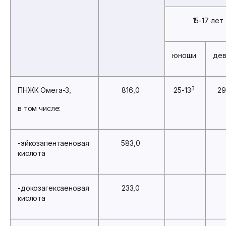
15-17 лет
юноши
де
3
ПНЖК Омега-3,
816,0
25-13
29
в том числе:
-эйкозапентаеновая
583,0
кислота
-докозагексаеновая
233,0
кислота