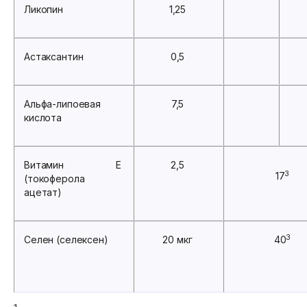
Ликопин
1,25
Астаксантин
0,5
Альфа-липоевая
7,5
кислота
Витамин Е
2,5
3
17
(токоферола
ацетат)
3
Селен (селексен)
20 мкг
40
1