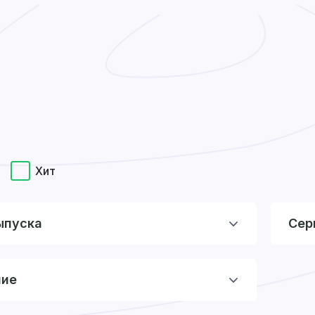
Хит
ыпуска
Сер
ние