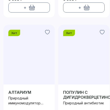
+
+
Хит
Хит
АЛТАРИУМ
ПОПУЛИН С
ДИГИДРОКВЕРЦЕТИН
Природный
200
иммуномодулятор....
Природный антибиотик