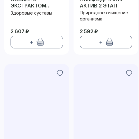
ЭКСТРАКТОМ
АКТИВ 2 ЭТАП
САБЕЛЬНИКА
Природное очищение
Здоровые суставы
БОЛОТНОГО
организма
2 607 ₽
2 592 ₽
+
+