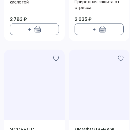
ФОРТЕ
Природная защита от
кислотой
стресса
2 783 ₽
2 635 ₽
+
+
ЭСОБЕЛ С
ЛИМФОДРЕНАЖ