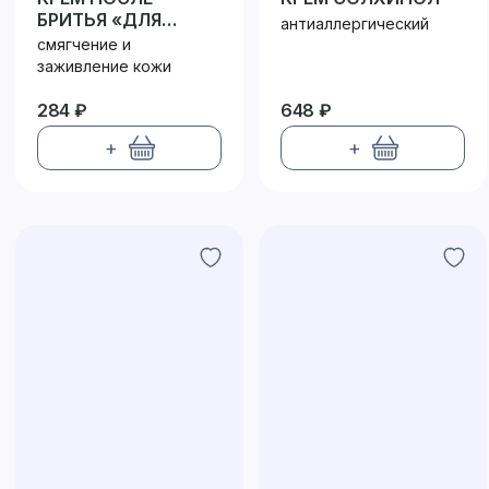
БРИТЬЯ «ДЛЯ
антиаллергический
МУЖЧИН:
смягчение и
СВЕЖЕСТЬ
заживление кожи
ГОРНОГО ОЗЕРА»
284 ₽
648 ₽
+
+