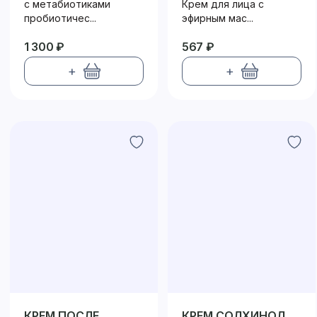
ПРОБИОТИК /
КОМБИНИРОВАННОЙ
с метабиотиками
Крем для лица с
PROBIOTIC
КОЖИ
пробиотичес...
эфирным мас...
1 300 ₽
567 ₽
+
+
КРЕМ ПОСЛЕ
КРЕМ СОЛХИНОЛ