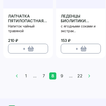
ЛАПЧАТКА
ЛЕДЕНЦЫ
ПЯТИЛОПАСТНАЯ
БИОЛИТИКИ
(КУРИЛЬСКИЙ ЧАЙ)
ВИТАМИННЫЕ
Напиток чайный
с ягодными соками и
травяной
экстрак...
210 ₽
153 ₽
+
+
1
...
7
8
9
...
22