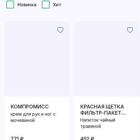
Новинка
Хит
КОМПРОМИСС
КРАСНАЯ ЩЕТКА
ФИЛЬТР-ПАКЕТ
крем для рук и ног с
№20
Напиток чайный
мочевиной
травяной
771 ₽
452 ₽