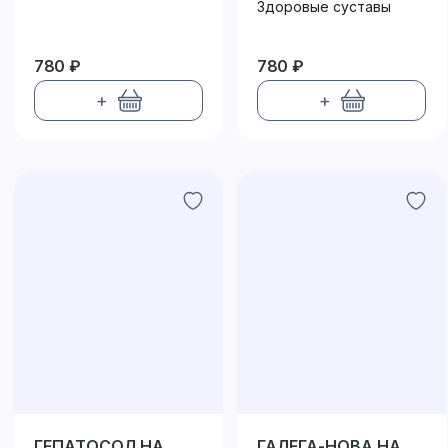
РАСТИТЕЛЬНОЙ
РАСТИТЕЛЬНОЙ
Здоровые суставы
КЛЕТЧАТКЕ
КЛЕТЧАТКЕ
780 ₽
780 ₽
+
+
ГЕПАТОСОЛ НА
ГАЛЕГА-НОВА НА