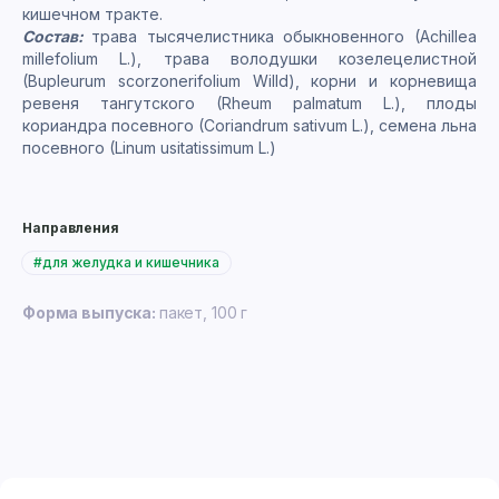
кишечном тракте.
Состав:
трава тысячелистника обыкновенного (Achillea
millefolium L.), трава володушки козелецелистной
(Bupleurum scorzonerifolium Willd), корни и корневища
ревеня тангутского (Rheum palmatum L.), плоды
кориандра посевного (Coriandrum sativum L.), семена льна
посевного (Linum usitatissimum L.)
Направления
#для желудка и кишечника
Форма выпуска:
пакет, 100 г