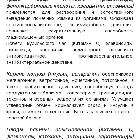
фенолкарбоновые кислоты, кверцитин, витамины)
применяется для растворения и естественного
выведения почечных камней из организма. Оказывает
противовоспалительное, антимикробное действие,
повышает сократительную способность
гладкомышечных органов.
Побеги курильского чая (витамин С, флавоноиды,
алкалоиды, кверцитин, кемпферон) проявляют
антиоксидантное, противовоспалительное,
антибактериальное действие.
Корень лопуха (инулин, аспарагин)
обеспечивает
желчегонное, ветрогонное, мочегонное, потогонное, а
также слабительное действие, способствуя выводу
продуктов метаболизма - холестерина, триглицеридов,
токсинов и вредных веществ из организма. Улучшает
углеводный обмен, нормализует сахар и инсулин в
крови, снижает холестерин. Восстанавливает водно –
солевой баланс.
Плоды рябины обыкновенной (витамин С,
флавонолы, катехины, антоцианы, каротиноиды)