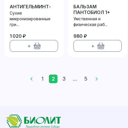
АНТИГЕЛЬМИНТ-
БАЛЬЗАМ
БИО
ПАНТОБИОЛ 1+
Сухие
микронизированные
Умственная и
гри...
физическая раб...
1 020 ₽
980 ₽
+
+
1
2
3
...
5