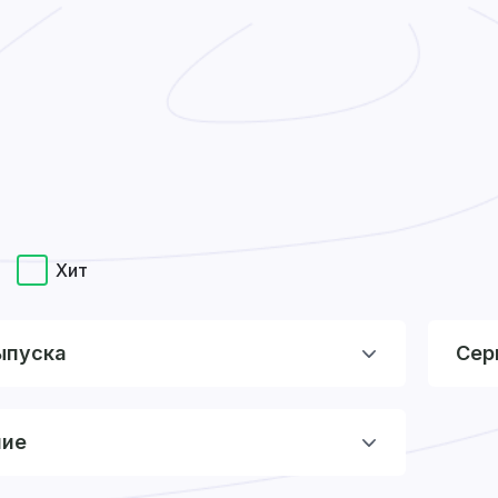
Хит
ыпуска
Сер
ние