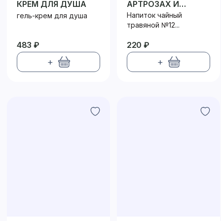
КРЕМ ДЛЯ ДУША
АРТРОЗАХ И
АРТРИТАХ №12
Напиток чайный
гель-крем для душа
ФИЛЬТР-ПАКЕТ
травяной №12...
483 ₽
220 ₽
+
+