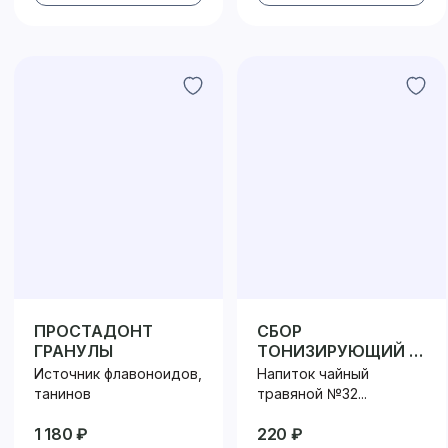
ПРОСТАДОНТ
СБОР
ГРАНУЛЫ
ТОНИЗИРУЮЩИЙ И
ВИТАМИННЫЙ №32
Источник флавоноидов,
Напиток чайный
ФИЛЬТР-ПАКЕТ
танинов
травяной №32...
1 180 ₽
220 ₽