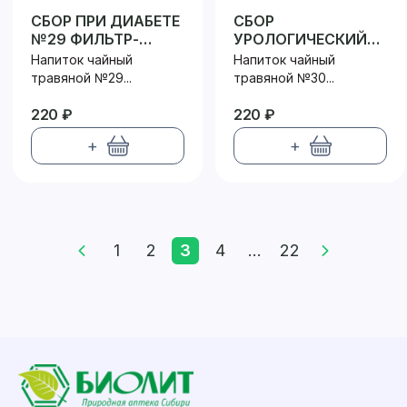
СБОР ПРИ ДИАБЕТЕ
СБОР
№29 ФИЛЬТР-
УРОЛОГИЧЕСКИЙ
ПАКЕТ
№30 ФИЛЬТР-
Напиток чайный
Напиток чайный
ПАКЕТ
травяной №29...
травяной №30...
220 ₽
220 ₽
+
+
1
2
3
4
...
22