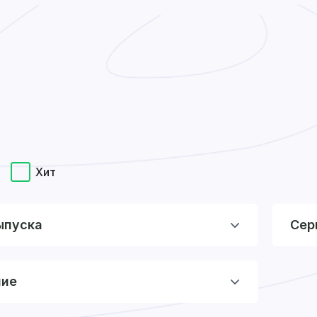
Хит
ыпуска
Сер
ние