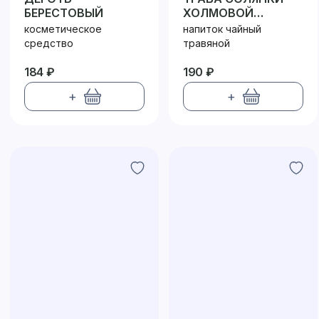
БЕРЕСТОВЫЙ
ХОЛМОВОЙ
ФИЛЬТР ПАКЕТ
косметическое
напиток чайный
№20
средство
травяной
184 ₽
190 ₽
+
+