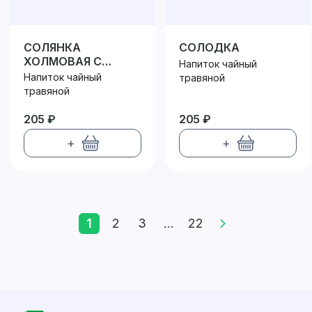
СОЛЯНКА
СОЛОДКА
ХОЛМОВАЯ С
Напиток чайный
ПОБЕГАМИ
Напиток чайный
травяной
КУРИЛЬСКОГО ЧАЯ
травяной
205 ₽
205 ₽
+
+
1
2
3
...
22