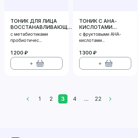
ТОНИК ДЛЯ ЛИЦА
ТОНИК С АНА-
ВОССТАНАВЛИВАЮЩИЙ
КИСЛОТАМИ
ПРОБИОТИК / PROBIOTIC
ПРОБИОТИК /
с метабиотиками
с фруктовыми АНА-
PROBIOTIC
пробиотичес...
кислотами...
1 200 ₽
1 300 ₽
+
+
1
2
3
4
...
22