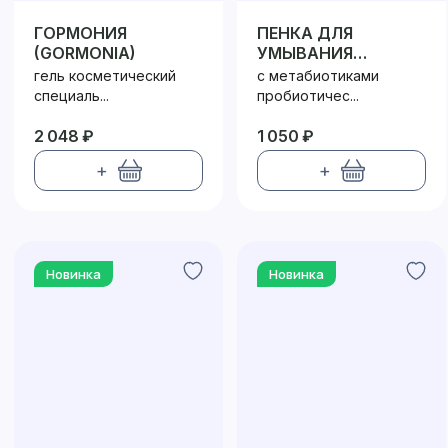
ГОРМОНИЯ
ПЕНКА ДЛЯ
(GORMONIA)
УМЫВАНИЯ
ПРОБИОТИК /
гель косметический
с метабиотиками
PROBIOTIC
специаль...
пробиотичес...
2 048 ₽
1 050 ₽
+
+
Новинка
Новинка