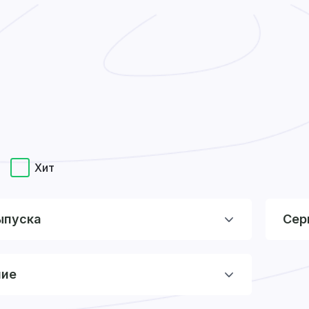
Хит
ыпуска
Сер
ние