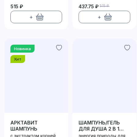
515 ₽
437.75 ₽
515 ₽
+
+
Новинка
Хит
АРКТАВИТ
ШАМПУНЬ/ГЕЛЬ
ШАМПУНЬ
ДЛЯ ДУША 2 В 1
МУЖСКОЙ
с экстрактом корней
энергия природы для