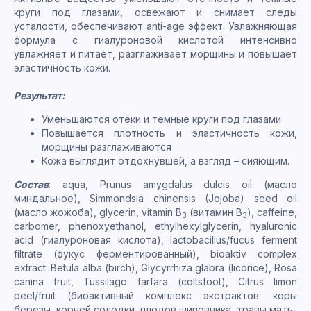
круги под глазами, освежают и снимает следы
усталости, обеспечивают anti-age эффект. Увлажняющая
формула с гиалуроновой кислотой интенсивно
увлажняет и питает, разглаживает морщины и повышает
эластичность кожи.
Результат:
Уменьшаются отёки и темные круги под глазами
Повышается плотность и эластичность кожи,
морщины разглаживаются
Кожа выглядит отдохнувшей, а взгляд – сияющим.
Состав
: aqua, Prunus amygdalus dulcis oil (масло
миндальное), Simmondsia chinensis (Jojoba) seed oil
(масло жожоба), glycerin, vitamin В
(витамин В
), caffeine,
3
3
carbomer, phenoxyethanol, ethylhexylglycerin, hyaluronic
acid (гиалуроновая кислота), lactobacillus/fucus ferment
filtrate (фукус ферментированный), bioaktiv complex
extract: Betula alba (birch), Glycyrrhiza glabra (licorice), Rosa
canina fruit, Tussilago farfara (coltsfoot), Citrus limon
peel/fruit (биоактивный комплекс экстрактов: коры
березы, корней солодки, плодов шиповника, травы мать-