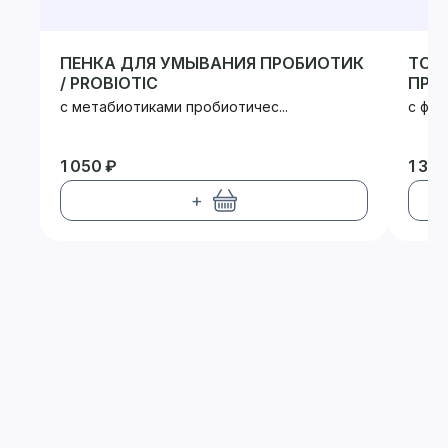
ПЕНКА ДЛЯ УМЫВАНИЯ ПРОБИОТИК
ТОН
/ PROBIOTIC
ПРОБ
с метабиотиками пробиотичес...
с фру
1 050 ₽
1 30
+