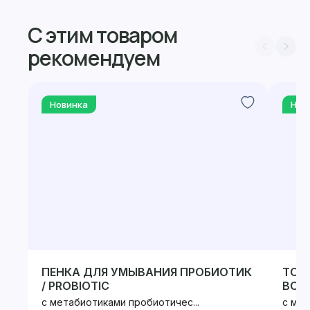
С этим товаром
рекомендуем
Новинка
Нов
ПЕНКА ДЛЯ УМЫВАНИЯ ПРОБИОТИК
ТОН
/ PROBIOTIC
ВОС
ПРОБ
с метабиотиками пробиотичес...
с мет