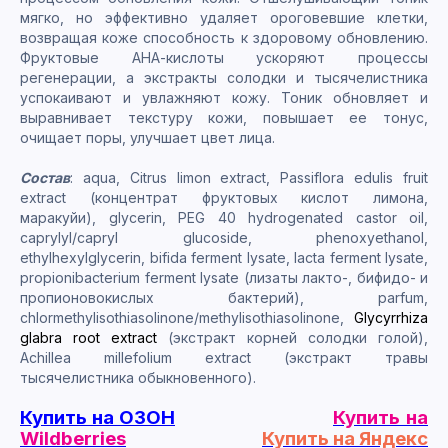
мягко, но эффективно удаляет ороговевшие клетки,
возвращая коже способность к здоровому обновлению.
Фруктовые АНА-кислоты ускоряют процессы
регенерации, а экстракты солодки и тысячелистника
успокаивают и увлажняют кожу. Тоник обновляет и
выравнивает текстуру кожи, повышает ее тонус,
очищает поры, улучшает цвет лица.
С
остав
: aqua, Citrus limon extract, Passiflora edulis fruit
extract (концентрат фруктовых кислот лимона,
маракуйи), glycerin, PEG 40 hydrogenated castor oil,
сaprylyl/capryl glucoside, phenoxyethanol,
ethylhexylglycerin, bifida ferment lysate, lacta ferment lysate,
propionibacterium ferment lysate (лизаты лакто-, бифидо- и
пропионовокислых бактерий), parfum,
chlormethylisothiasolinone/methylisothiasolinone,
Glycyrrhiza
glabra root extract
(экстракт корней солодки голой),
Achillea millefolium extract (экстракт травы
тысячелистника обыкновенного).
Купить на ОЗОН
Купить на
Wildberries
Купить на Яндекс