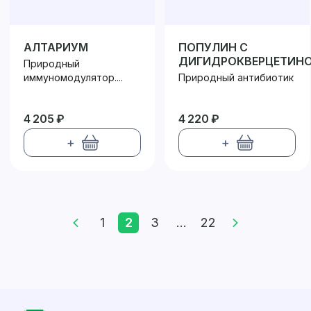
АЛТАРИУМ
ПОПУЛИН С
ДИГИДРОКВЕРЦЕТИН
Природный
200
иммуномодулятор....
Природный антибиотик
4 205 ₽
4 220 ₽
+
+
1
2
3
...
22