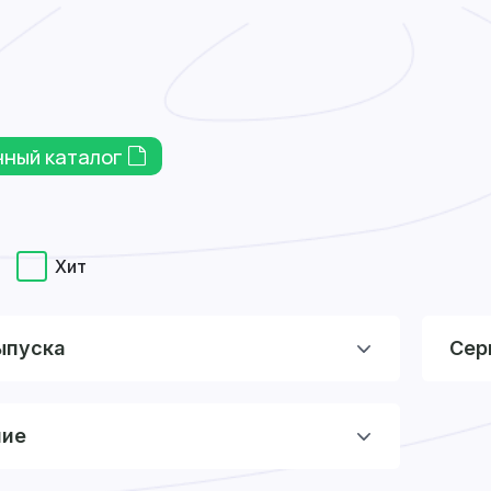
нный каталог
Хит
ыпуска
Сер
ние