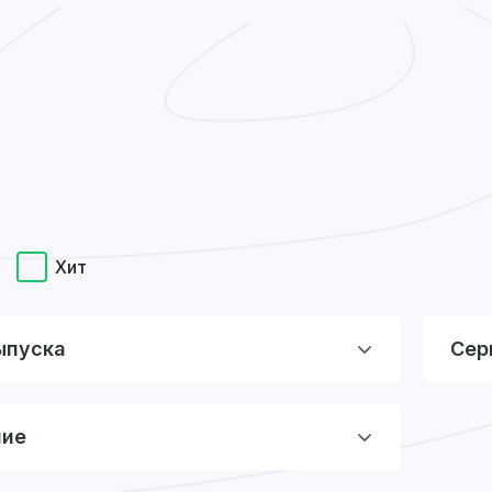
Хит
ыпуска
Сер
ние