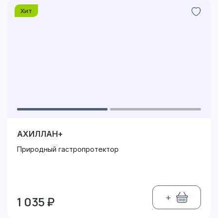
Хит
АХИЛЛАН+
Природный гастропротектор
+
1 035 ₽