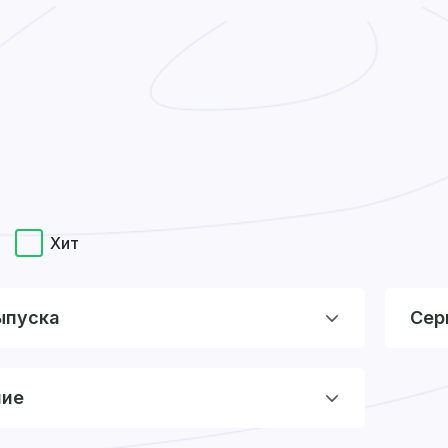
Хит
ыпуска
Сер
ние