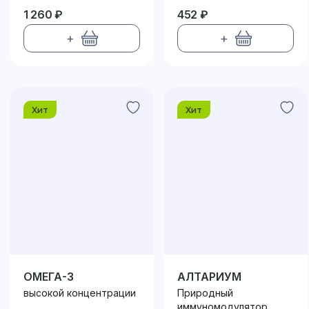
1 260 ₽
452 ₽
+
+
Хит
Хит
ОМЕГА-3
АЛТАРИУМ
высокой концентрации
Природный
иммуномодулятор....