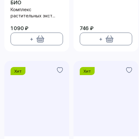
БИО
Комплекс
растительных экст...
1 090 ₽
746 ₽
+
+
Хит
Хит