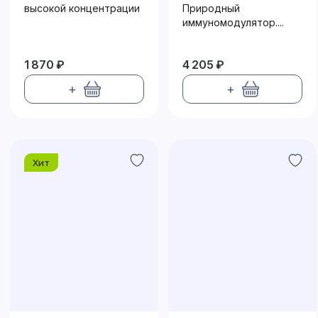
высокой концентрации
Природный
иммуномодулятор....
1 870 ₽
4 205 ₽
+
+
Хит