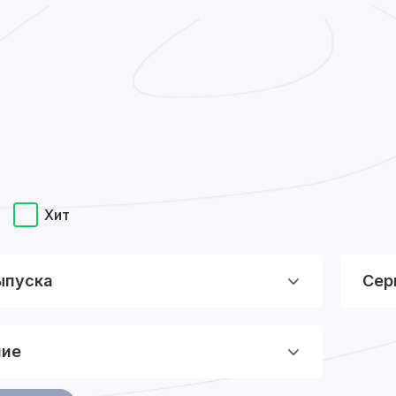
Хит
ыпуска
Сер
ние