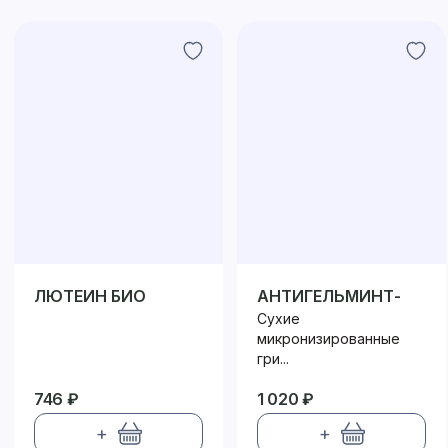
ЛЮТЕИН БИО
АНТИГЕЛЬМИНТ-
БИО
Сухие
микронизированные
гри...
746 ₽
1 020 ₽
+
+