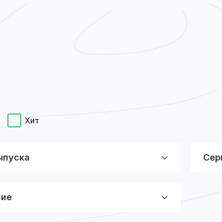
Хит
ыпуска
Сер
ние