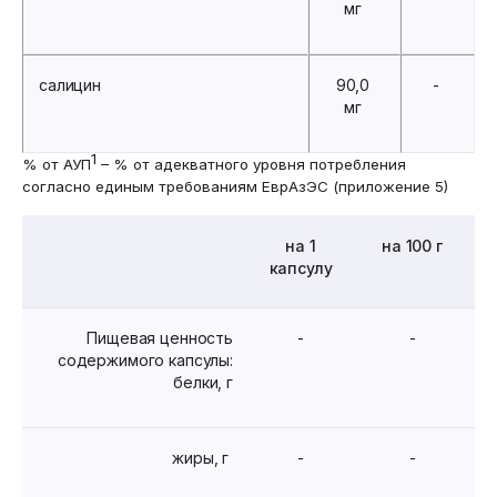
мг
салицин
90,0
-
мг
1
% от АУП
– % от адекватного уровня потребления
согласно единым требованиям ЕврАзЭС (приложение 5)
на 1
на 100 г
капсулу
Пищевая ценность
-
-
содержимого капсулы:
белки, г
жиры, г
-
-