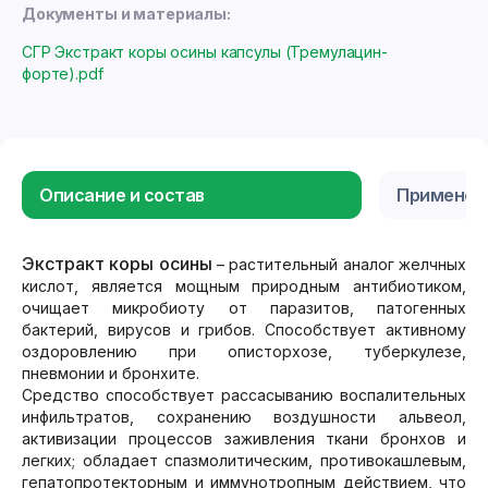
Документы и материалы:
СГР Экстракт коры осины капсулы (Тремулацин-
форте).pdf
Описание и состав
Применен
Экстракт коры осины
– растительный аналог желчных
кислот, является мощным природным антибиотиком,
очищает микробиоту от паразитов, патогенных
бактерий, вирусов и грибов. Способствует активному
оздоровлению при описторхозе, туберкулезе,
пневмонии и бронхите.
Средство способствует рассасыванию воспалительных
инфильтратов, сохранению воздушности альвеол,
активизации процессов заживления ткани бронхов и
легких; обладает спазмолитическим, противокашлевым,
гепатопротекторным и иммунотропным действием, что