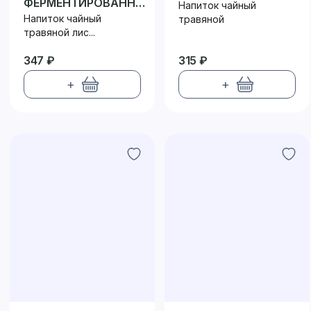
ФЕРМЕНТИРОВАННЫЙ
Напиток чайный
(ТРАВА)
Напиток чайный
травяной
травяной лис...
347 ₽
315 ₽
+
+