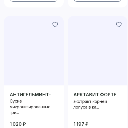
АНТИГЕЛЬМИНТ-
АРКТАВИТ ФОРТЕ
БИО
Сухие
экстракт корней
микронизированные
лопуха в ка...
гри...
1 020 ₽
1 197 ₽