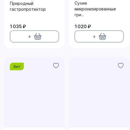
БИО
Сухие
Природный
микронизированные
гастропротектор
гри...
1 035 ₽
1 020 ₽
+
+
Хит