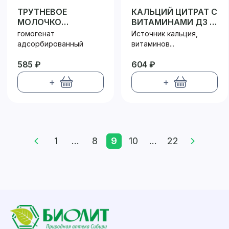
ТРУТНЕВОЕ
КАЛЬЦИЙ ЦИТРАТ С
МОЛОЧКО
ВИТАМИНАМИ Д3 и
АЛТАЙСКОЕ
С
гомогенат
Источник кальция,
адсорбированный
витаминов...
585 ₽
604 ₽
+
+
1
...
8
9
10
...
22