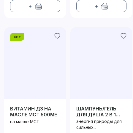
+
+
Хит
ВИТАМИН Д3 НА
ШАМПУНЬ/ГЕЛЬ
МАСЛЕ МСТ 500МЕ
ДЛЯ ДУША 2 В 1
МУЖСКОЙ
энергия природы для
на масле МСТ
сильных...